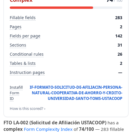
/ 100
Fillable fields
283
Pages
2
Fields per page
142
Sections
31
Conditional rules
26
Tables & lists
2
Instruction pages
—
Instafill
IF-FORMATO-SOLICITUD-DE-AFILIACIN-PERSONA-
Form
NATURAL-COOPERATIVA-DE-AHORRO-Y-CRDITO-
ID
UNIVERSIDAD-SANTO-TOMS-USTACOOP
How is this scored? ›
FTO LA-002 (Solicitud de Afiliación USTACOOP)
has a
complex
Form Complexity Index
of
74/100
— 283 fillable