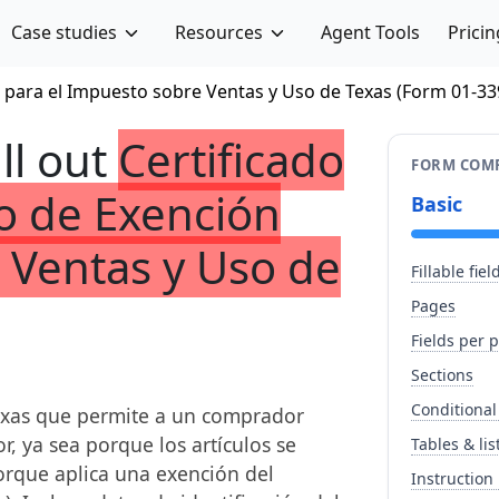
Case studies
Resources
Agent Tools
Pricin
n para el Impuesto sobre Ventas y Uso de Texas (Form 01-33
ill out
Certificado
FORM COMP
do de Exención
Basic
 Ventas y Uso de
Fillable fiel
Pages
Fields per 
Sections
Conditional
 Texas que permite a un comprador
 ya sea porque los artículos se
Tables & lis
orque aplica una exención del
Instruction