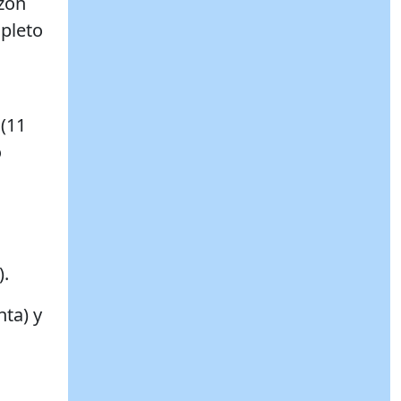
zón
mpleto
(11
o
i
).
nta) y