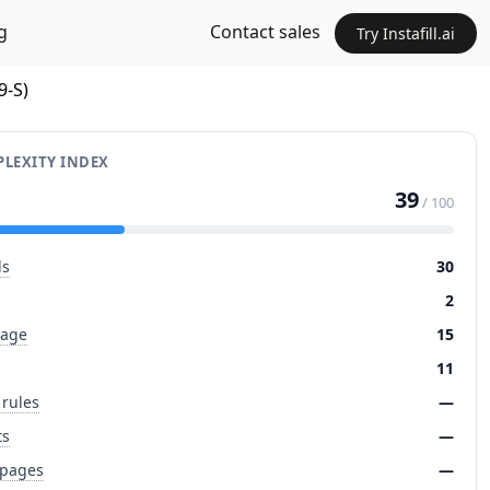
g
Contact sales
Try Instafill.ai
9-S)
LEXITY INDEX
39
/ 100
ds
30
2
page
15
11
 rules
—
ts
—
 pages
—