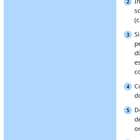
I
2
s
(c
S
3
p
dí
es
c
C
4
d
D
5
de
o