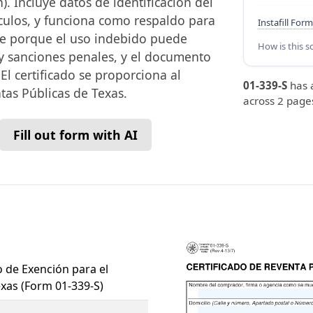
). Incluye datos de identificación del
ículos, y funciona como respaldo para
Instafill Form
te porque el uso indebido puede
How is this s
 sanciones penales, y el documento
l certificado se proporciona al
01-339-S
has 
tas Públicas de Texas.
across 2 pages
Fill out form with AI
o de Exención para el
xas (Form 01-339-S)